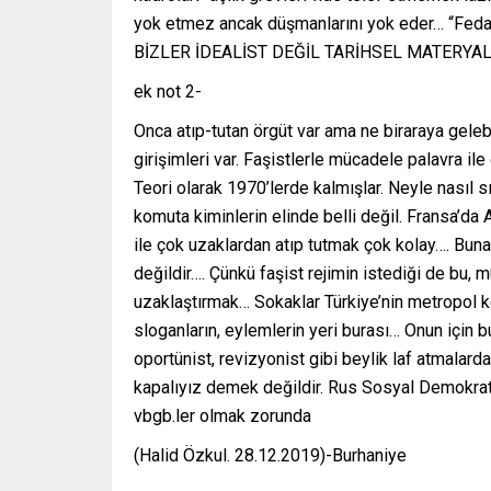
yok etmez ancak düşmanlarını yok eder… “Feda” 
BİZLER İDEALİST DEĞİL TARİHSEL MATERYA
ek not 2-
Onca atıp-tutan örgüt var ama ne biraraya gelebi
girişimleri var. Faşistlerle mücadele palavra il
Teori olarak 1970’lerde kalmışlar. Neyle nasıl s
komuta kiminlerin elinde belli değil. Fransa’d
ile çok uzaklardan atıp tutmak çok kolay…. Buna 
değildir…. Çünkü faşist rejimin istediği de bu, 
uzaklaştırmak… Sokaklar Türkiye’nin metropol ke
sloganların, eylemlerin yeri burası… Onun için b
oportünist, revizyonist gibi beylik laf atmalar
kapalıyız demek değildir. Rus Sosyal Demokrat İ
vbgb.ler olmak zorunda
(Halid Özkul. 28.12.2019)-Burhaniye