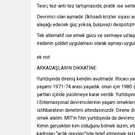
Teori, tez-anti-tez tartışmasıdır, pratik ise sen
Devrimci olan aşmadır. (İktisadi krizler siyasi a
alaşağı edecek güç yoksa, burjuvazi despotizm/
Tek alternatif ise emek gücü ve sermaye uzla
iradenin şiddet uygulaması olarak aşmayı uygul
ek not:
ARKADAŞLARIN DİKKATİNE:
Yurtdışında direniş kendini avutmadır. İlticacı 
yaşamı 1971-74 arası yaşadık. onun için 1980
şartları içinde yürütmeye karar verdik. Yurtdı
I.Enternasyonal devrimcilerinin yaşam örnekler
istihbaratının denetimi altındasınızdır. Direne d
örnek alalım. MİT’in fitin yurtdışında da devri
Kimin gerçekten kim olduğunu bilmek lazım, etni
kadroları “açlık grevleri”nde telef etmemek laz