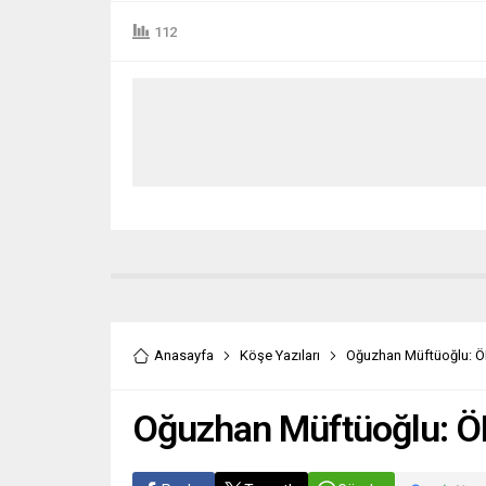
112
Anasayfa
Köşe Yazıları
Oğuzhan Müftüoğlu: Ö
Oğuzhan Müftüoğlu: Ö