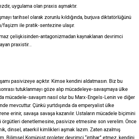
tezdir, uygulama olan praxis aşmaktır.
şmayı tarihsel olarak zorunlu kıldığında, burjuva diktatörlüğünü
faşizm ile pratik-sentezine ulaşır.
şmaz çelişkisinden-antagonizmadan kaynaklanan devrimci
ayan praxistir…
yaşamı pasivizeye açıktır. Kimse kendini aldatmasın. Biz bu
 sonrası tutuklanmayı göze alıp mücadeleye-savaşmaya ülke
şında mücadele-savaşım nasıl olur bu Marx-Engels-Lenin ve diğer
inde mevcuttur. Çünkü yurtdışında da emperyalist ülke
irene erinir, savaşa savaşa kazanılır. Ustaların mücadele biçimini
mci örgütleri denetlemesine, pasivize etmesine son verelim. Önce
k, dinsel, ataerkil kimlikleri aşmak lazım. Zaten azalmış
ım. Bilimsel Komünist proleter devrimci “intihar” etmez, kendini