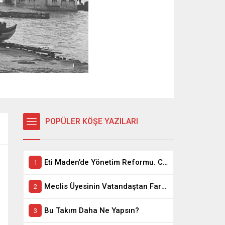
POPÜLER KÖŞE YAZILARI
Eti Maden’de Yönetim Reformu. CEO Modeli’nde Kadro / Taşeron İşçilik Ayrımı Kalkıyor
Meclis Üyesinin Vatandaştan Farkı Ne ?
Bu Takım Daha Ne Yapsın?