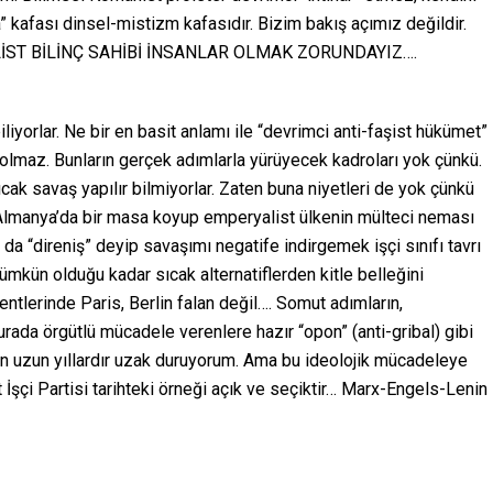
kafası dinsel-mistizm kafasıdır. Bizim bakış açımız değildir.
LİST BİLİNÇ SAHİBİ İNSANLAR OLMAK ZORUNDAYIZ….
liyorlar. Ne bir en basit anlamı ile “devrimci anti-faşist hükümet”
e olmaz. Bunların gerçek adımlarla yürüyecek kadroları yok çünkü.
ıcak savaş yapılır bilmiyorlar. Zaten buna niyetleri de yok çünkü
a Almanya’da bir masa koyup emperyalist ülkenin mülteci neması
da “direniş” deyip savaşımı negatife indirgemek işçi sınıfı tavrı
mümkün olduğu kadar sıcak alternatiflerden kitle belleğini
ntlerinde Paris, Berlin falan değil…. Somut adımların,
urada örgütlü mücadele verenlere hazır “opon” (anti-gribal) gibi
dan uzun yıllardır uzak duruyorum. Ama bu ideolojik mücadeleye
şçi Partisi tarihteki örneği açık ve seçiktir… Marx-Engels-Lenin