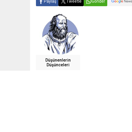
Paylaş
Tweetle
Gönder
Düşünenlerin
Düşünceleri
Oğuzhan Müftüoğlu ile ÖDP’nin neden dönüşüm ge
Parti’nin çağrısını konuştuk
ÖDP, 8.Olsolu-oznelestirecek-bir-hareketi-bir
Kongre’sinde isim değişikliğine karar verdi. Bö
12 Eylül sonrasının Türkiye ve dünya koşulları
misyonunu tamamlamış bir görüntü içindeydi. So