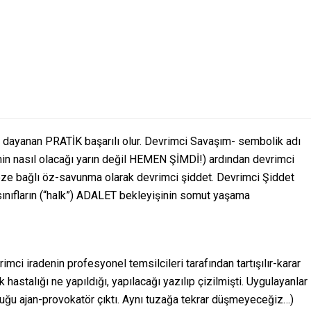
 dayanan PRATİK başarılı olur. Devrimci Savaşım- sembolik adı
in nasıl olacağı yarın değil HEMEN ŞİMDİ!) ardından devrimci
ze bağlı öz-savunma olarak devrimci şiddet. Devrimci Şiddet
ınıfların (“halk”) ADALET bekleyişinin somut yaşama
i iradenin profesyonel temsilcileri tarafından tartışılır-karar
astalığı ne yapıldığı, yapılacağı yazılıp çizilmişti. Uygulayanlar
unluğu ajan-provokatör çıktı. Aynı tuzağa tekrar düşmeyeceğiz…)