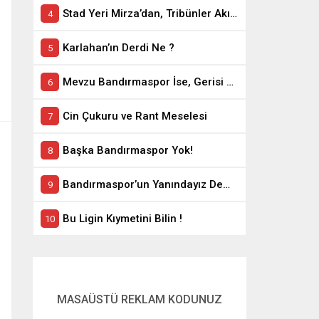
Stad Yeri Mirza’dan, Tribünler Akın’dan: Geriye Bakanlık Kaldı.
Karlahan’ın Derdi Ne ?
Mevzu Bandırmaspor İse, Gerisi Teferruattır
Cin Çukuru ve Rant Meselesi
Başka Bandırmaspor Yok!
Bandırmaspor’un Yanındayız Demekle Olmuyor!
Bu Ligin Kıymetini Bilin !
MASAÜSTÜ REKLAM KODUNUZ