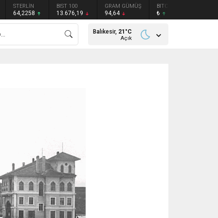
STERLİN
BIST 100
GRAM GÜMÜŞ
BITCOIN
ETHEREU
64,2258
13.676,19
94,64
₺
₺
Balıkesir,
21
°C
Açık