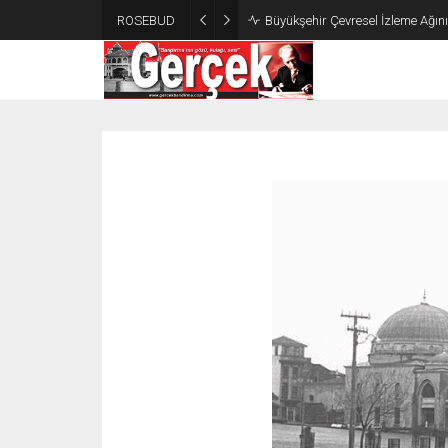
ROSEBUD
Büyükşehir Çevresel İzleme Ağın