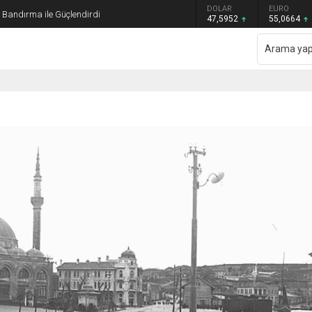
GRAM ALTIN
DOLAR
EURO
ı Bandırma ile Güçlendirdi
6.528,76
47,5952
55,0664