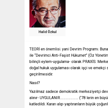
Halid Özkul
TEORİ en önemlisi. yani Devrim Programı. Buna
ile “Devrimci Anti-Faşist Hükumet” (Öz Yönetim
bilinçli eylem-uygulama- olarak PRAXİS. Merke
doğal hukuk uygulaması olarak işçi ve emekçi s
geçirilmesidir.
Nasıl?
Yazılmaz sadece demokratik merkeziyetçi devrimc
alınır- UYGULANIR………………….. (’78 lerin en büyük h
katledildi. Kararı alıp-yaptıranların büyük çoğ