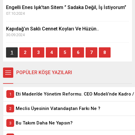
Engelli Enes Işık’tan Sitem ” Sadaka Değil, İş İstiyorum”
07.10.2024
Kapıdağ’ın Saklı Cennet Koyları Ve Hüzün..
30.09.2024
1
2
3
4
5
6
7
8
POPÜLER KÖŞE YAZILARI
Meclis Üyesinin Vatandaştan Farkı Ne ?
Bu Takım Daha Ne Yapsın?