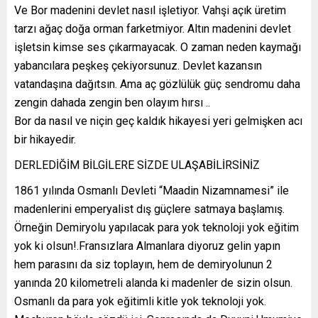
Ve Bor madenini devlet nasıl işletiyor. Vahşi açık üretim
tarzı ağaç doğa orman farketmiyor. Altın madenini devlet
işletsin kimse ses çıkarmayacak. O zaman neden kaymağı
yabancılara peşkeş çekiyorsunuz. Devlet kazansın
vatandaşına dağıtsın. Ama aç gözlülük güç sendromu daha
zengin dahada zengin ben olayım hırsı ..
Bor da nasıl ve niçin geç kaldık hikayesi yeri gelmişken acı
bir hikayedir.
DERLEDİĞİM BİLGİLERE SİZDE ULAŞABİLİRSİNİZ
1861 yılında Osmanlı Devleti “Maadin Nizamnamesi” ile
madenlerini emperyalist dış güçlere satmaya başlamış.
Örneğin Demiryolu yapılacak para yok teknoloji yok eğitim
yok ki olsun!.Fransızlara Almanlara diyoruz gelin yapın
hem parasını da siz toplayın, hem de demiryolunun 2
yanında 20 kilometreli alanda ki madenler de sizin olsun.
Osmanlı da para yok eğitimli kitle yok teknoloji yok.