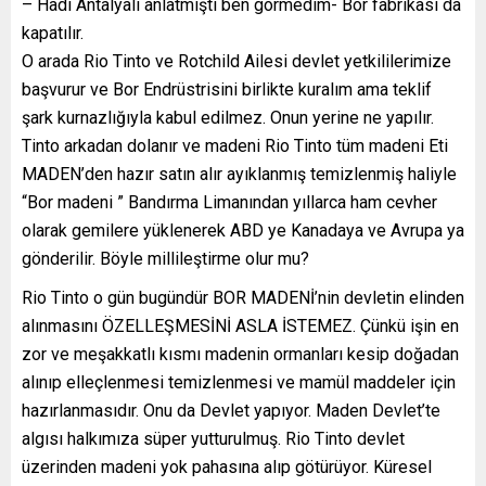
– Hadi Antalyalı anlatmıştı ben görmedim- Bor fabrikası da
kapatılır.
O arada Rio Tinto ve Rotchild Ailesi devlet yetkililerimize
başvurur ve Bor Endrüstrisini birlikte kuralım ama teklif
şark kurnazlığıyla kabul edilmez. Onun yerine ne yapılır.
Tinto arkadan dolanır ve madeni Rio Tinto tüm madeni Eti
MADEN’den hazır satın alır ayıklanmış temizlenmiş haliyle
“Bor madeni ” Bandırma Limanından yıllarca ham cevher
olarak gemilere yüklenerek ABD ye Kanadaya ve Avrupa ya
gönderilir. Böyle millileştirme olur mu?
Rio Tinto o gün bugündür BOR MADENİ’nin devletin elinden
alınmasını ÖZELLEŞMESİNİ ASLA İSTEMEZ. Çünkü işin en
zor ve meşakkatlı kısmı madenin ormanları kesip doğadan
alınıp elleçlenmesi temizlenmesi ve mamül maddeler için
hazırlanmasıdır. Onu da Devlet yapıyor. Maden Devlet’te
algısı halkımıza süper yutturulmuş. Rio Tinto devlet
üzerinden madeni yok pahasına alıp götürüyor. Küresel