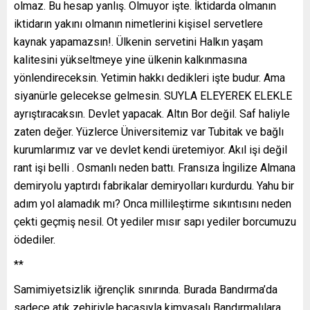
olmaz. Bu hesap yanlış. Olmuyor işte. İktidarda olmanın
iktidarın yakını olmanın nimetlerini kişisel servetlere
kaynak yapamazsın!. Ülkenin servetini Halkın yaşam
kalitesini yükseltmeye yine ülkenin kalkınmasına
yönlendireceksin. Yetimin hakkı dedikleri işte budur. Ama
siyanürle gelecekse gelmesin. SUYLA ELEYEREK ELEKLE
ayrıştıracaksın. Devlet yapacak. Altın Bor değil. Saf haliyle
zaten değer. Yüzlerce Üniversitemiz var Tubitak ve bağlı
kurumlarımız var ve devlet kendi üretemiyor. Akıl işi değil
rant işi belli . Osmanlı neden battı. Fransıza İngilize Almana
demiryolu yaptırdı fabrikalar demiryolları kurdurdu. Yahu bir
adım yol alamadık mı? Onca millileştirme sıkıntısını neden
çekti geçmiş nesil. Ot yediler mısır sapı yediler borcumuzu
ödediler.
**
Samimiyetsizlik iğrençlik sınırında. Burada Bandırma’da
sadece atık zehiriyle,bacasıyla kimyasalı Bandırmalılara