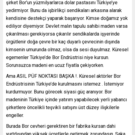
şirket Bor’un yüzmilyarlarca dolar pastasını Türkiye’ye
yedirmiyor. Bunu da işbirlikçi sendikaları arkasına alarak
kendisine destekçi yaparak başarıyor. Kimse doğamız yok
ediliyor diyemiyor. Devlet malın tapulu sahibi maden varsa
çıkarılması gerekiyorsa çıkarılır sendikalarda işyerinde
örgütlenir doğa çevre bir kaç duyarlı çevrecinin dışında
kimsenin umurunda olmaz, olsa da sesi duyulmaz. Küresel
egemenler Türkiye’de Bor Endrüstrisi niye kursun.
Sorunsuzca madeni en ucuz fiyatla çekiyorken.
Ama ASIL PÜF NOKTASI BAŞKA !. Küresel aktörler Bor
Endrüstrisinin Türkiye’de kurulmasını istemez . İstemiyor
kurdurmuyor. Bunu görecek siyasi güç aranıyor. Bor
madeninin Türkiye içinde yatırım yapabilecek yerli yabancı
şirketlere öncelikli teşvikli satışını üst düzey ilişkilerle
engeller.
Burada Bor cevheri gerektiren bir fabrika kursan dahi
yurtdışından yüksek ücretlerle getirmek zorundasın. Şaka