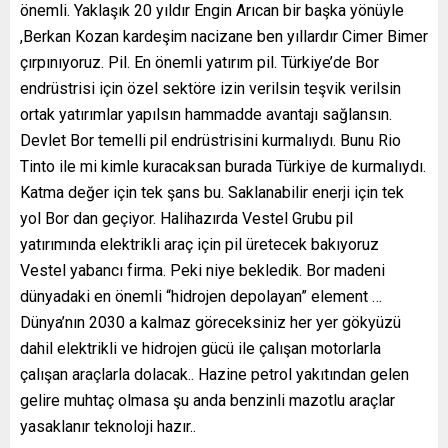
önemli. Yaklaşık 20 yıldır Engin Arıcan bir başka yönüyle
,Berkan Kozan kardeşim nacizane ben yıllardır Cimer Bimer
çırpınıyoruz. Pil. En önemli yatırım pil. Türkiye’de Bor
endrüstrisi için özel sektöre izin verilsin teşvik verilsin
ortak yatırımlar yapılsın hammadde avantajı sağlansın.
Devlet Bor temelli pil endrüstrisini kurmalıydı. Bunu Rio
Tinto ile mi kimle kuracaksan burada Türkiye de kurmalıydı.
Katma değer için tek şans bu. Saklanabilir enerji için tek
yol Bor dan geçiyor. Halihazırda Vestel Grubu pil
yatırımında elektrikli araç için pil üretecek bakıyoruz
Vestel yabancı firma. Peki niye bekledik. Bor madeni
dünyadaki en önemli “hidrojen depolayan” element …
Dünya’nın 2030 a kalmaz göreceksiniz her yer gökyüzü
dahil elektrikli ve hidrojen gücü ile çalışan motorlarla
çalışan araçlarla dolacak.. Hazine petrol yakıtından gelen
gelire muhtaç olmasa şu anda benzinli mazotlu araçlar
yasaklanır teknoloji hazır..