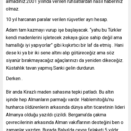
almadınız.2001 yılında verilen ruhsatlardan nasıl haberiniz
olmaz.
10 yıl harcanan paralar verilen rüşvetler ayrı hesap.
Adam tam kazmayı vurup işe başlayacak. “yahu bu Türkler
kendi madenlerini işletecek zekaya güce sahip değil ama
hamallığı iyi yapıyorlar” gibi kışkırtıcı bir laf da etmiş . Hani
dese ki ya bir iki sene altını alıp götüreceğiz ama söz
siyanür bırakmayacağız ağaçlarınızı da yeniden dikeceğiz.
Küstahlık tavan yapmış.Sanki gelin durdurun.
Derken .
Bir anda Kirazlı maden sahasına tepki patladı. Bu altın
işinde hep Almanların parmağı vardır. Hablemitoğlu’nu
hunharca öldürenlerin arkasında dünya altın ticaretinin lideri
Almanya olduğu yazıldı çizildi. Bergama’da çakma
çevrecilerinin arkasında Alman vakıflarının desteğini ben o
zamanlar yazdım. Burada Balya’da çevre felaketi 5 yıldır