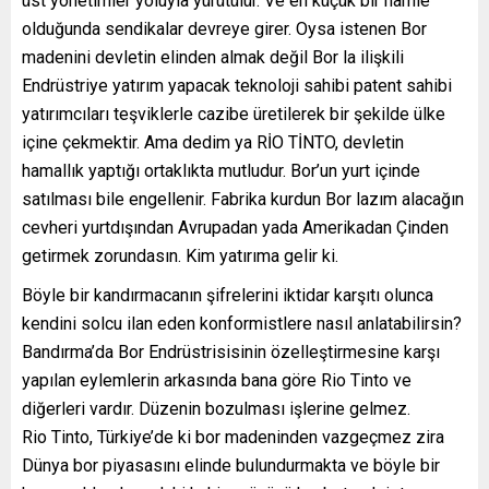
üst yönetimler yoluyla yürütülür. Ve en küçük bir hamle
olduğunda sendikalar devreye girer. Oysa istenen Bor
madenini devletin elinden almak değil Bor la ilişkili
Endrüstriye yatırım yapacak teknoloji sahibi patent sahibi
yatırımcıları teşviklerle cazibe üretilerek bir şekilde ülke
içine çekmektir. Ama dedim ya RİO TİNTO, devletin
hamallık yaptığı ortaklıkta mutludur. Bor’un yurt içinde
satılması bile engellenir. Fabrika kurdun Bor lazım alacağın
cevheri yurtdışından Avrupadan yada Amerikadan Çinden
getirmek zorundasın. Kim yatırıma gelir ki.
Böyle bir kandırmacanın şifrelerini iktidar karşıtı olunca
kendini solcu ilan eden konformistlere nasıl anlatabilirsin?
Bandırma’da Bor Endrüstrisisinin özelleştirmesine karşı
yapılan eylemlerin arkasında bana göre Rio Tinto ve
diğerleri vardır. Düzenin bozulması işlerine gelmez.
Rio Tinto, Türkiye’de ki bor madeninden vazgeçmez zira
Dünya bor piyasasını elinde bulundurmakta ve böyle bir