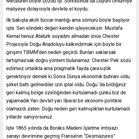
Mecburen böyle çözdü işi. Sonrasında da Duyuni Umumiye
maliyeye dolayısıyla devlete el koydu..
İlk bakışta akıllı tüccar mantığı ama sömürü böyle başlıyor
işte. Sen elindeki değeri kendin işleyeceksin. Mustafa
Kemal henüz Atatürk soyadını almadan önce Chester
Projesiyle Doğu Anadoluyu kalkındırmak için böyle bir
girişimi TBMM’den neden geçirdi..Bunları saklarsak
tartışmazsak doğru yöntem bulunamaz. Chester Pek sözü
edilmez ortalıkta ama pragmatik fayda çaresizlik
gerektiriyor demek ki.Sonra Dünya ekonomik buhranı oldu
şirket battı gelmediler izin iptal oldu. Doğu ‘da bildiğiniz
geri kalmış bölge özelliğinden kurtulamadı çünkü biz de
yapamadık.Yarı devlet yarı liberal bir ekonomi politikle
olamazdı zaten. Doğu neden geri kalmışlıktan kurtulamadı
yıllardır sanıyorsunuz.
İşte 1865 yılında da Boraks Madeni İşletme imtiyazı
sanayi devrimine geçmiş Fransa’nın “Desmazures”