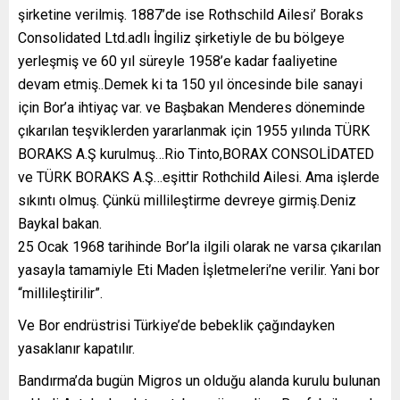
şirketine verilmiş. 1887’de ise Rothschild Ailesi’ Boraks
Consolidated Ltd.adlı İngiliz şirketiyle de bu bölgeye
yerleşmiş ve 60 yıl süreyle 1958’e kadar faaliyetine
devam etmiş..Demek ki ta 150 yıl öncesinde bile sanayi
için Bor’a ihtiyaç var. ve Başbakan Menderes döneminde
çıkarılan teşviklerden yararlanmak için 1955 yılında TÜRK
BORAKS A.Ş kurulmuş…Rio Tinto,BORAX CONSOLİDATED
ve TÜRK BORAKS A.Ş…eşittir Rothchild Ailesi. Ama işlerde
sıkıntı olmuş. Çünkü millileştirme devreye girmiş.Deniz
Baykal bakan.
25 Ocak 1968 tarihinde Bor’la ilgili olarak ne varsa çıkarılan
yasayla tamamiyle Eti Maden İşletmeleri’ne verilir. Yani bor
“millileştirilir”.
Ve Bor endrüstrisi Türkiye’de bebeklik çağındayken
yasaklanır kapatılır.
Bandırma’da bugün Migros un olduğu alanda kurulu bulunan