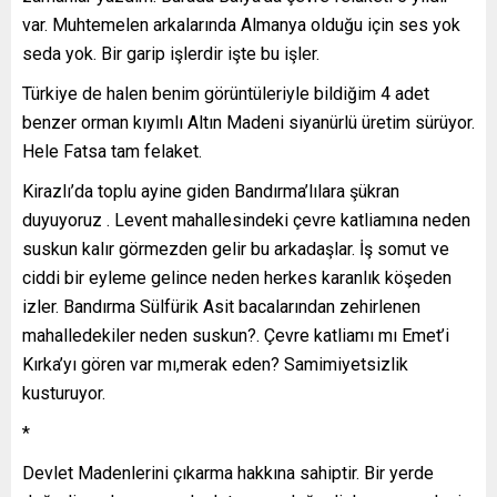
var. Muhtemelen arkalarında Almanya olduğu için ses yok
seda yok. Bir garip işlerdir işte bu işler.
Türkiye de halen benim görüntüleriyle bildiğim 4 adet
benzer orman kıyımlı Altın Madeni siyanürlü üretim sürüyor.
Hele Fatsa tam felaket.
Kirazlı’da toplu ayine giden Bandırma’lılara şükran
duyuyoruz . Levent mahallesindeki çevre katliamına neden
suskun kalır görmezden gelir bu arkadaşlar. İş somut ve
ciddi bir eyleme gelince neden herkes karanlık köşeden
izler. Bandırma Sülfürik Asit bacalarından zehirlenen
mahalledekiler neden suskun?. Çevre katliamı mı Emet’i
Kırka’yı gören var mı,merak eden? Samimiyetsizlik
kusturuyor.
*
Devlet Madenlerini çıkarma hakkına sahiptir. Bir yerde