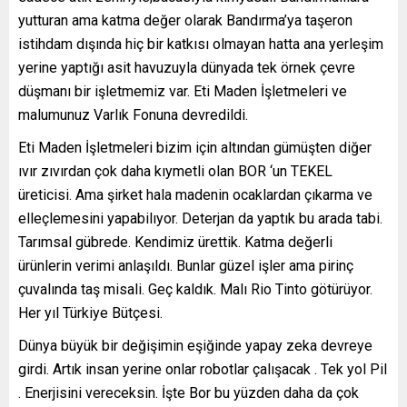
yutturan ama katma değer olarak Bandırma’ya taşeron
istihdam dışında hiç bir katkısı olmayan hatta ana yerleşim
yerine yaptığı asit havuzuyla dünyada tek örnek çevre
düşmanı bir işletmemiz var. Eti Maden İşletmeleri ve
malumunuz Varlık Fonuna devredildi.
Eti Maden İşletmeleri bizim için altından gümüşten diğer
ıvır zıvırdan çok daha kıymetli olan BOR ‘un TEKEL
üreticisi. Ama şirket hala madenin ocaklardan çıkarma ve
elleçlemesini yapabilıyor. Deterjan da yaptık bu arada tabi.
Tarımsal gübrede. Kendimiz ürettik. Katma değerli
ürünlerin verimi anlaşıldı. Bunlar güzel işler ama pirinç
çuvalında taş misali. Geç kaldık. Malı Rio Tinto götürüyor.
Her yıl Türkiye Bütçesi.
Dünya büyük bir değişimin eşiğinde yapay zeka devreye
girdi. Artık insan yerine onlar robotlar çalışacak . Tek yol Pil
. Enerjisini vereceksin. İşte Bor bu yüzden daha da çok