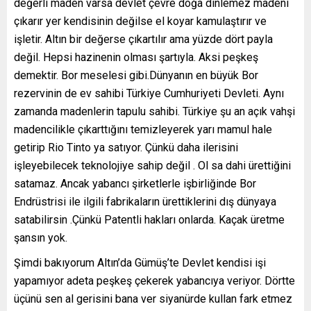
değerli maden varsa devlet çevre doğa dinlemez madeni
çıkarır yer kendisinin değilse el koyar kamulaştırır ve
işletir. Altın bir değerse çıkartılır ama yüzde dört payla
değil. Hepsi hazinenin olması şartıyla. Aksi peşkeş
demektir. Bor meselesi gibi.Dünyanın en büyük Bor
rezervinin de ev sahibi Türkiye Cumhuriyeti Devleti. Aynı
zamanda madenlerin tapulu sahibi. Türkiye şu an açık vahşi
madencilikle çıkarttığını temizleyerek yarı mamul hale
getirip Rio Tinto ya satıyor. Çünkü daha ilerisini
işleyebilecek teknolojiye sahip değil . Ol sa dahi ürettiğini
satamaz. Ancak yabancı şirketlerle işbirliğinde Bor
Endrüstrisi ile ilgili fabrikaların ürettiklerini dış dünyaya
satabilirsin .Çünkü Patentli hakları onlarda. Kaçak üretme
şansın yok.
Şimdi bakıyorum Altın’da Gümüş’te Devlet kendisi işi
yapamıyor adeta peşkeş çekerek yabancıya veriyor. Dörtte
üçünü sen al gerisini bana ver siyanürde kullan fark etmez