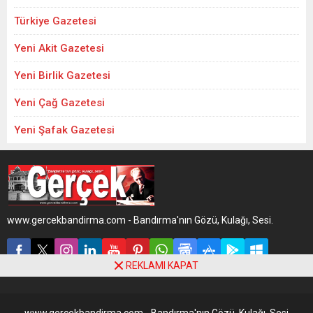
Türkiye Gazetesi
Yeni Akit Gazetesi
Yeni Birlik Gazetesi
Yeni Çağ Gazetesi
Yeni Şafak Gazetesi
www.gercekbandirma.com - Bandırma'nın Gözü, Kulağı, Sesi.
REKLAMI KAPAT