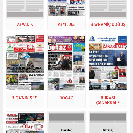
AYVACIK
AYYILDIZ
BAYRAMİÇ DOĞUŞ
BİGA'NIN SESİ
BOĞAZ
BURASI
ÇANAKKALE