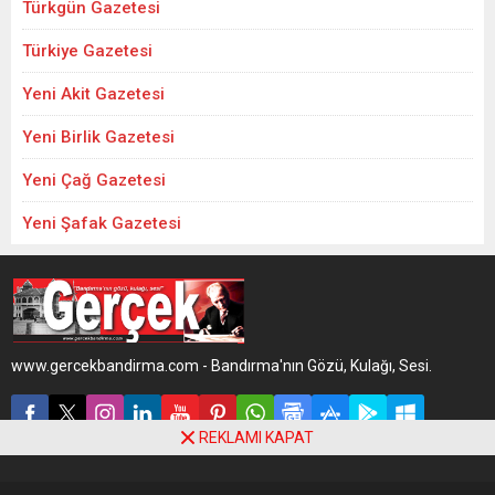
Türkgün Gazetesi
Türkiye Gazetesi
Yeni Akit Gazetesi
Yeni Birlik Gazetesi
Yeni Çağ Gazetesi
Yeni Şafak Gazetesi
www.gercekbandirma.com - Bandırma'nın Gözü, Kulağı, Sesi.
REKLAMI KAPAT