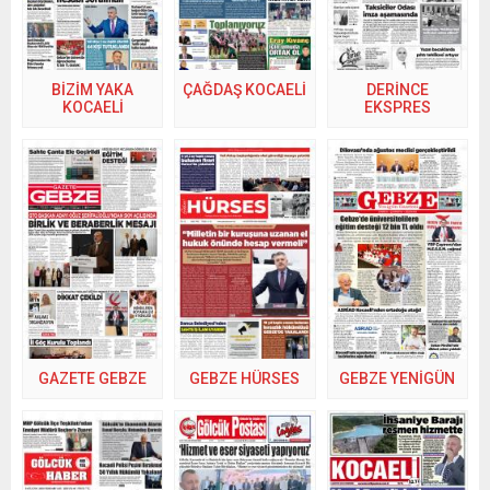
BİZİM YAKA
ÇAĞDAŞ KOCAELİ
DERİNCE
KOCAELİ
EKSPRES
GAZETE GEBZE
GEBZE HÜRSES
GEBZE YENİGÜN