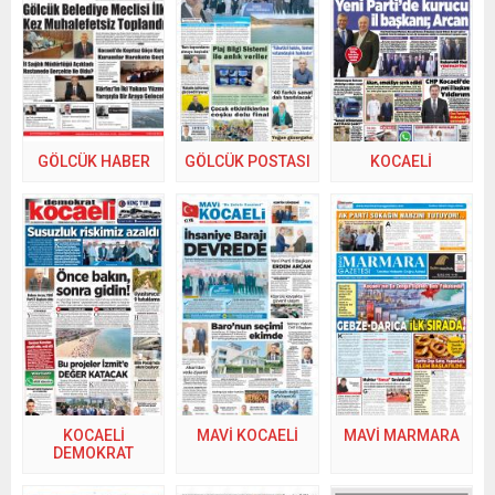
GÖLCÜK HABER
GÖLCÜK POSTASI
KOCAELİ
KOCAELİ
MAVİ KOCAELİ
MAVİ MARMARA
DEMOKRAT