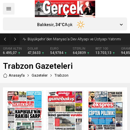
Balıkesir,
34
°C
Açık
Büyükşehir’den Manyas’a Dev Altyapı ve Üstyapı Yatırımı
GRAM ALTIN
DOLAR
EURO
STERLİN
BIST 100
GRAM
6.495,07
47,5633
54,9784
64,0839
13.703,13
94,8
Trabzon Gazeteleri
Anasayfa
Gazeteler
Trabzon