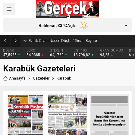
Balıkesir,
33
°C
Açık
Evlilik Oranı Neden Düştü / Sinan Beyhan
DOLAR
EURO
STERLİN
BIST 100
GRAM GÜMÜŞ
BIT
47,5935
54,9385
64,1760
13.798,82
93,28
₺
Karabük Gazeteleri
Anasayfa
Gazeteler
Karabük