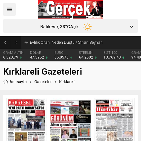
Balıkesir,
33
°C
Açık
Evlilik Oranı Neden Düştü / Sinan Beyhan
GRAM ALTIN
DOLAR
EURO
STERLİN
BIST 100
GRAM 
6.520,79
47,5952
55,0575
64,2502
13.769,40
94,40
Kırklareli Gazeteleri
Anasayfa
Gazeteler
Kırklareli